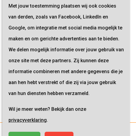
Met jouw toestemming plaatsen wij ook cookies
van derden, zoals van Facebook, LinkedIn en
Lees de Koers Krant van 2024
Google, om integratie met social media mogelijk te
Sevagram Koers Krant 2024 (2
maken en om gerichte advertenties aan te bieden.
Mb)
We delen mogelijk informatie over jouw gebruik van
onze site met deze partners. Zij kunnen deze
informatie combineren met andere gegevens die je
aan hen hebt verstrekt of die zij via jouw gebruik
van hun diensten hebben verzameld.
Wil je meer weten? Bekijk dan onze
privacyverklaring
.
Planetree